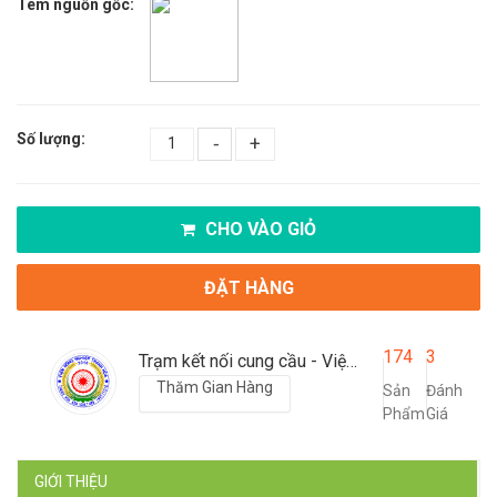
Tem nguồn gốc:
Số lượng:
-
+
CHO VÀO GIỎ
ĐẶT HÀNG
174
3
Trạm kết nối cung cầu - Viện nông nghiệp Thanh Hoá
Thăm Gian Hàng
Sản
Đánh
Phẩm
Giá
GIỚI THIỆU