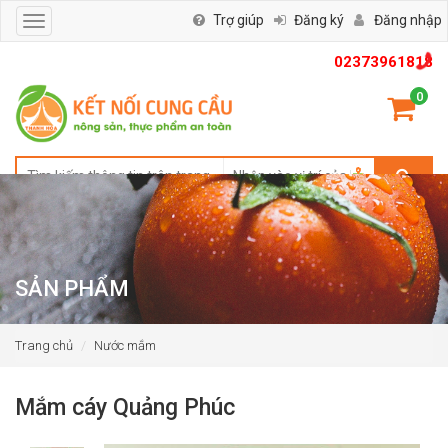
Trợ giúp
Đăng ký
Đăng nhập
Toggle
navigation
02373961818
0
SẢN PHẨM
Trang chủ
Nước mắm
Mắm cáy Quảng Phúc