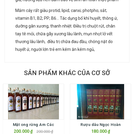
Mắm cáy rất giàu protid; lipid; canxi; photpho; sắt;
vitamin B1; B2; PP; B6… Tác dụng bổ khí huyết, thông ứ,
dưỡng gân xương, thanh nhiệt. Điều trị chuột rút, chân
tay tê mỏi, chữa gãy xương lâu lành, mụn nhọt lở vết
thương lâu lành, điều trị chữa đau đầu, chóng nặt do
huyết ứ, người lớn trẻ em kém ăn kém ngủ,
SẢN PHẨM KHÁC CỦA CƠ SỞ
Mật ong rừng Am Các
Rượu dâu Ngọc Hoàn
200.000 ₫
180.000 ₫
200.000 ₫