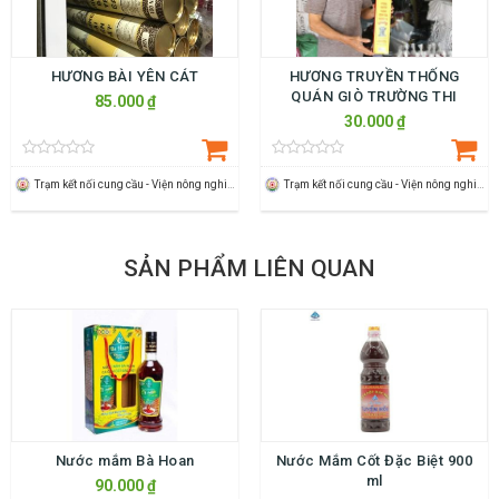
HƯƠNG BÀI YÊN CÁT
HƯƠNG TRUYỀN THỐNG
QUÁN GIÒ TRƯỜNG THI
85.000 ₫
30.000 ₫
Trạm kết nối cung cầu - Viện nông nghiệp Thanh Hoá
Trạm kết nối cung cầu - Viện nông nghiệp Thanh Hoá
SẢN PHẨM LIÊN QUAN
Nước mắm Bà Hoan
Nước Mắm Cốt Đặc Biệt 900
ml
90.000 ₫