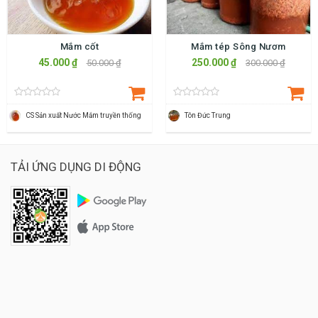
Mắm cốt
Mắm tép Sông Nươm
45.000 ₫
250.000 ₫
50.000 ₫
300.000 ₫
CS Sản xuất Nước Mắm truyền thống
Tôn Đức Trung
TẢI ỨNG DỤNG DI ĐỘNG