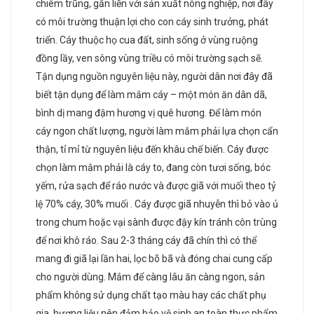
chiêm trũng, gắn liền với sản xuất nông nghiệp, nơi đây
có môi trường thuận lợi cho con cáy sinh trưởng, phát
triển. Cáy thuộc họ cua đất, sinh sống ở vùng ruộng
đồng lầy, ven sông vùng triều có môi trường sạch sẽ.
Tận dụng nguồn nguyên liệu này, người dân nơi đây đã
biết tận dụng để làm mắm cáy – một món ăn dân dã,
bình dị mang đậm hương vị quê hương. Để làm món
cáy ngon chất lượng, người làm mắm phải lựa chọn cẩn
thận, tỉ mỉ từ nguyên liệu đến khâu chế biến. Cáy được
chọn làm mắm phải là cáy to, đang còn tươi sống, bóc
yếm, rửa sạch để ráo nước và được giã với muối theo tỷ
lệ 70% cáy, 30% muối . Cáy được giã nhuyễn thì bỏ vào ủ
trong chum hoặc vại sành được đậy kín tránh côn trùng
để nơi khô ráo. Sau 2-3 tháng cáy đã chín thì có thể
mang đi giã lại lần hai, lọc bõ bã và đóng chai cung cấp
cho người dùng. Mắm để càng lâu ăn càng ngon, sản
phẩm không sử dụng chất tạo màu hay các chất phụ
gia, hương liệu nên đảm bảo vệ sinh an toàn thực phẩm