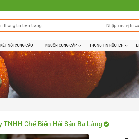
KẾT NỐI CUNG CẦU
NGUỒN CUNG CẤP
THÔNG TIN HỮU ÍCH
L
y TNHH Chế Biến Hải Sản Ba Làng