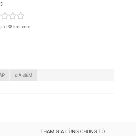
 5
giá
|
38 lượt xem
ĐÁP
ĐỊA ĐIỂM
Ý
THAM GIA CÙNG CHÚNG TÔI