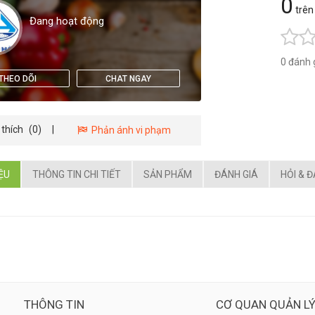
0
trên
Đang hoạt động
0 đánh 
THEO DÕI
CHAT NGAY
 thích
(0)
|
Phản ánh vi phạm
IỆU
THÔNG TIN CHI TIẾT
SẢN PHẨM
ĐÁNH GIÁ
HỎI & 
THÔNG TIN
CƠ QUAN QUẢN L