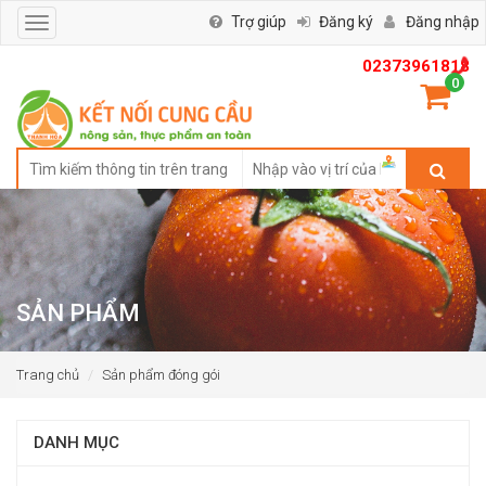
Trợ giúp
Đăng ký
Đăng nhập
Toggle
navigation
02373961818
0
SẢN PHẨM
Trang chủ
Sản phẩm đóng gói
DANH MỤC