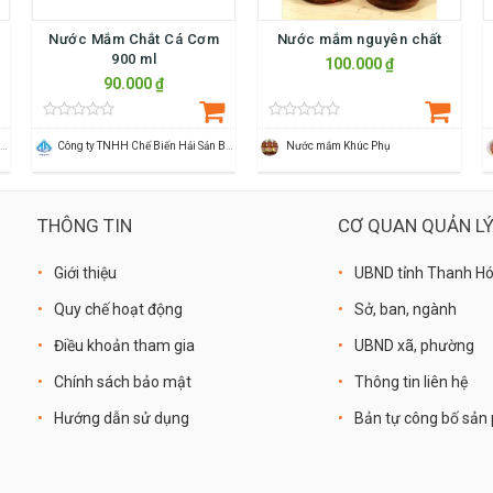
Nước Mắm Chắt Cá Cơm
Nước mắm nguyên chất
900 ml
100.000 ₫
90.000 ₫
Công ty TNHH Chế Biến Hải Sản Ba Làng
Công ty TNHH Chế Biến Hải Sản Ba Làng
Nước mắm Khúc Phụ
THÔNG TIN
CƠ QUAN QUẢN L
Giới thiệu
UBND tỉnh Thanh H
Quy chế hoạt động
Sở, ban, ngành
Điều khoản tham gia
UBND xã, phường
Chính sách bảo mật
Thông tin liên hệ
Hướng dẫn sử dụng
Bản tự công bố sả