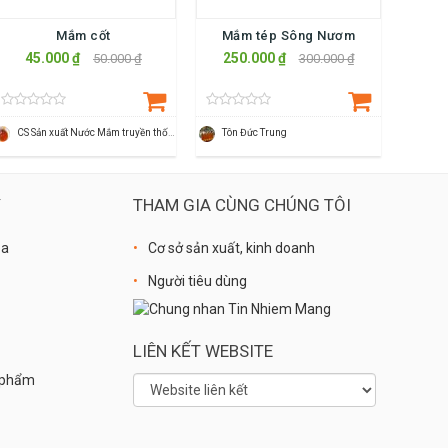
Mắm cốt
Mắm tép Sông Nươm
45.000 ₫
250.000 ₫
50.000 ₫
300.000 ₫
CS Sản xuất Nước Mắm truyền thống
Tôn Đức Trung
Ý
THAM GIA CÙNG CHÚNG TÔI
óa
Cơ sở sản xuất, kinh doanh
Người tiêu dùng
LIÊN KẾT WEBSITE
n phẩm