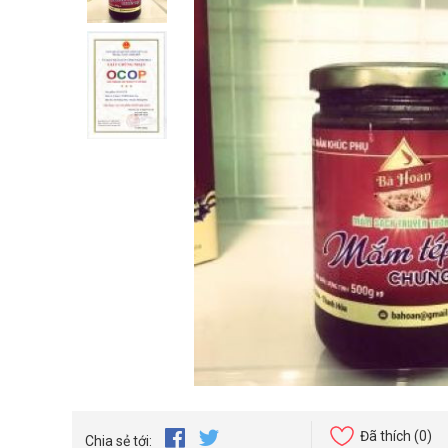
Đã thích
(0)
Chia sẻ tới: