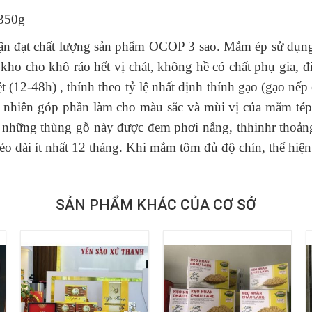
350g
 đạt chất lượng sản phẩm OCOP 3 sao. Mắm ép sử dụng n
ng kho cho khô ráo hết vị chát, không hề có chất phụ gia,
 (12-48h) , thính theo tỷ lệ nhất định t
hính gạo (gạo nếp 
tự nhiên góp phần làm cho màu sắc và mùi vị của mắm té
ó những thùng gỗ này được đem phơi nắng, thhinhr thoản
éo dài ít nhất 12 tháng. Khi mắm tôm đủ độ chín, thể hiệ
SẢN PHẨM KHÁC CỦA CƠ SỞ