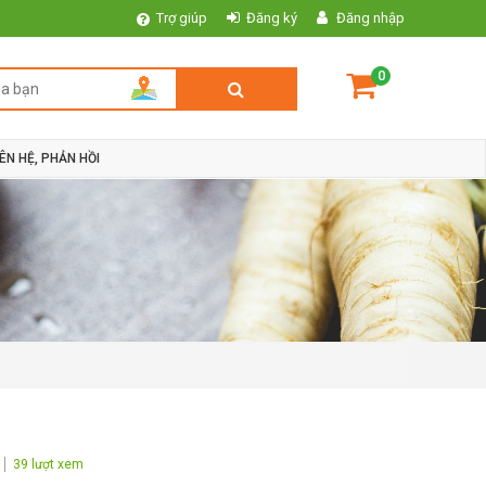
Trợ giúp
Đăng ký
Đăng nhập
0
IÊN HỆ, PHẢN HỒI
39 lượt xem