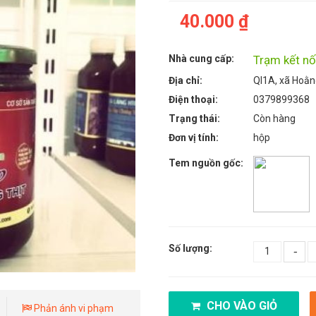
40.000 ₫
Nhà cung cấp:
Trạm kết nố
Địa chỉ:
Ql1A, xã Hoằ
Điện thoại:
0379899368
Trạng thái:
Còn hàng
Đơn vị tính:
hộp
Tem nguồn gốc:
Số lượng:
-
CHO VÀO GIỎ
Phản ánh vi phạm