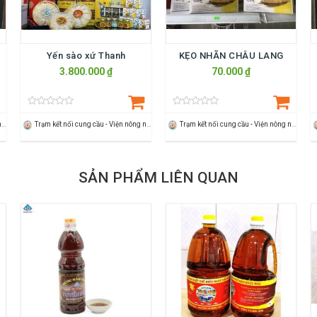
Yến sào xứ Thanh
KẸO NHÃN CHÂU LANG
3.800.000 ₫
70.000 ₫
Trạm kết nối cung cầu - Viện nông nghiệp Thanh Hoá
Trạm kết nối cung cầu - Viện nông nghiệp Thanh Hoá
Trạm kết nối cung cầu - Viện nông nghiệp Thanh Hoá
SẢN PHẨM LIÊN QUAN