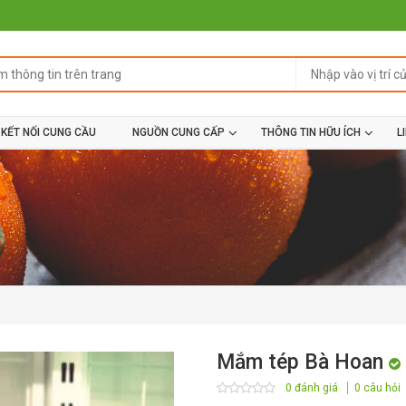
KẾT NỐI CUNG CẦU
NGUỒN CUNG CẤP
THÔNG TIN HỮU ÍCH
L
Mắm tép Bà Hoan
0 đánh giá
0 câu hỏi