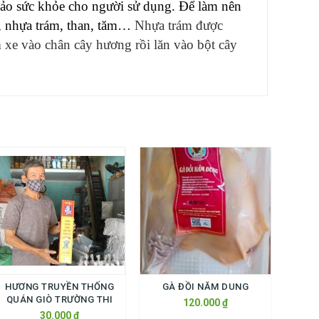
bảo sức khỏe cho người sử dụng. Để làm nên
i, nhựa trám, than, tăm…
Nhựa trám được
 xe vào chân cây hương rồi lăn vào bột cây
HƯƠNG TRUYỀN THỐNG
GÀ ĐỒI NĂM DUNG
QUÁN GIÒ TRƯỜNG THI
120.000 ₫
30.000 ₫