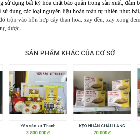
 sử dụng bất kỳ hóa chất báo quản trong sản xuất, đảm 
 sử dụng các loại nguyên liệu hoàn toàn tự nhiên như: bà
đó trộn vào hỗn hợp cây than hoa, xay đều, xay xong đem
ùng được.
SẢN PHẨM KHÁC CỦA CƠ SỞ
Yến sào xứ Thanh
KẸO NHÃN CHÂU LANG
3.800.000 ₫
70.000 ₫