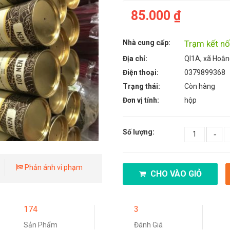
85.000 ₫
Nhà cung cấp:
Trạm kết nố
Địa chỉ:
Ql1A, xã Hoằ
Điện thoại:
0379899368
Trạng thái:
Còn hàng
Đơn vị tính:
hộp
Số lượng:
-
Phản ánh vi phạm
CHO VÀO GIỎ
174
3
Sản Phẩm
Đánh Giá