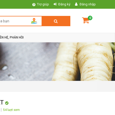
Trợ giúp
Đăng ký
Đăng nhập
0
IÊN HỆ, PHẢN HỒI
ÁT
54 lượt xem