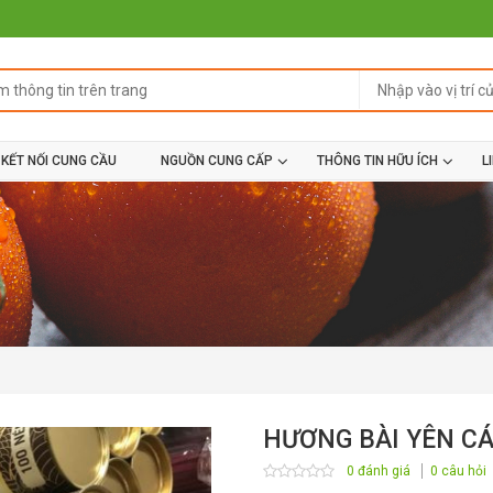
KẾT NỐI CUNG CẦU
NGUỒN CUNG CẤP
THÔNG TIN HỮU ÍCH
L
HƯƠNG BÀI YÊN C
0 đánh giá
0 câu hỏi