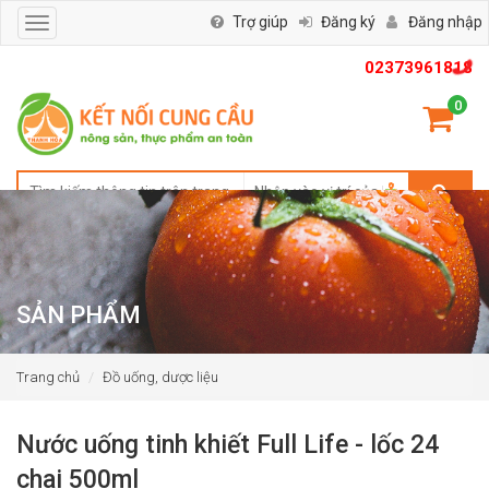
Trợ giúp
Đăng ký
Đăng nhập
Toggle
navigation
02373961818
0
SẢN PHẨM
Trang chủ
Đồ uống, dược liệu
Nước uống tinh khiết Full Life - lốc 24
chai 500ml