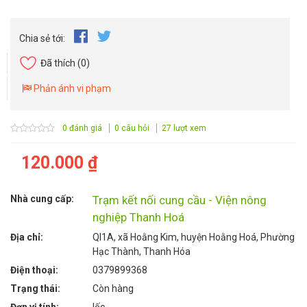
Chia sẻ tới:
Đã thích
(0)
Phản ánh vi phạm
0 đánh giá
0 câu hỏi
27 lượt xem
120.000 ₫
Nhà cung cấp:
Trạm kết nối cung cầu - Viện nông
nghiệp Thanh Hoá
Địa chỉ:
Ql1A, xã Hoằng Kim, huyện Hoằng Hoá, Phường
Hạc Thành, Thanh Hóa
Điện thoại:
0379899368
Trạng thái:
Còn hàng
Đơn vị tính:
lốc