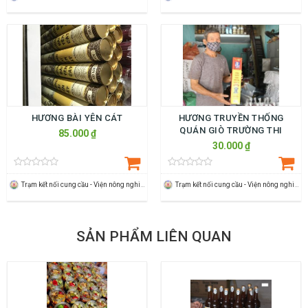
HƯƠNG BÀI YÊN CÁT
HƯƠNG TRUYỀN THỐNG
QUÁN GIÒ TRƯỜNG THI
85.000 ₫
30.000 ₫
Trạm kết nối cung cầu - Viện nông nghiệp Thanh Hoá
Trạm kết nối cung cầu - Viện nông nghiệp Thanh Hoá
SẢN PHẨM LIÊN QUAN