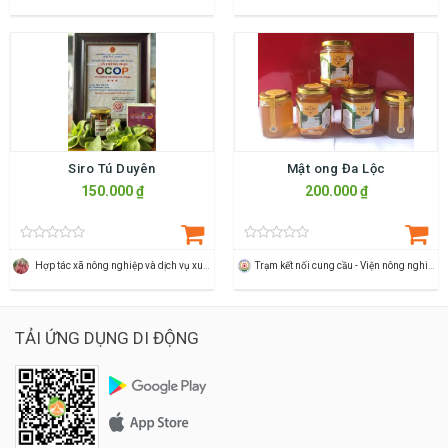
Siro Tú Duyên
Mật ong Đa Lộc
150.000 ₫
200.000 ₫
Hợp tác xã nông nghiệp và dịch vụ xuân du
Trạm kết nối cung cầu - Viện nông nghiệp Thanh Hoá
TẢI ỨNG DỤNG DI ĐỘNG