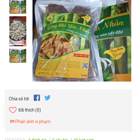
Chia sẻ tới:
Đã thích
(0)
Phản ánh vi phạm
0 đánh giá
0 câu hỏi
30 lượt xem