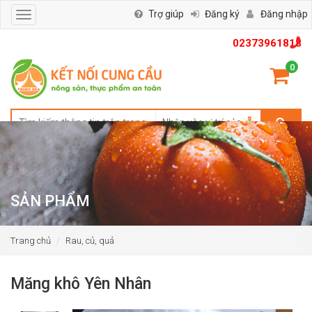
Trợ giúp
Đăng ký
Đăng nhập
Toggle
navigation
02373961818
0
SẢN PHẨM
Trang chủ
Rau, củ, quả
Măng khô Yên Nhân