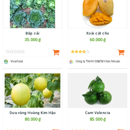
Bắp cải
Xoài cát chu
35.000 ₫
60.000 ₫
VinaFood
Công ty TNHH SX&TM Hiền Nhuần
Dưa vàng Hoàng Kim Hậu
Cam Valencia
80.000 ₫
85.000 ₫