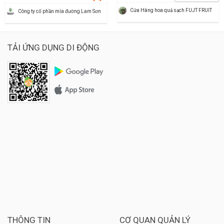
Cửa Hàng hoa quả sạch FUJT FRUIT
Công ty cố phần mía đường Lam Sơn
TẢI ỨNG DỤNG DI ĐỘNG
THÔNG TIN
CƠ QUAN QUẢN LÝ