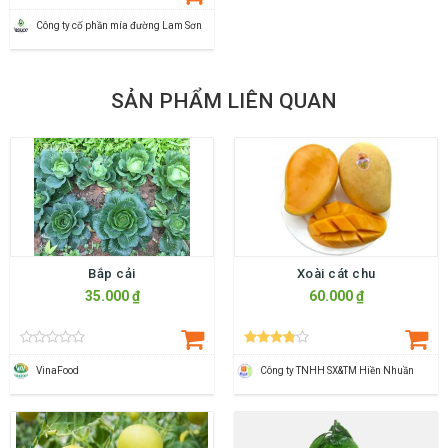
Công ty cố phần mía đường Lam Sơn
SẢN PHẨM LIÊN QUAN
Bắp cải
Xoài cát chu
35.000 ₫
60.000 ₫
VinaFood
Công ty TNHH SX&TM Hiền Nhuần