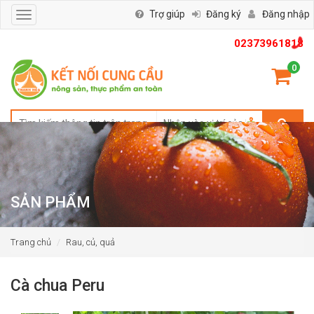
Trợ giúp
Đăng ký
Đăng nhập
Toggle
navigation
02373961818
0
SẢN PHẨM
Trang chủ
Rau, củ, quả
Cà chua Peru