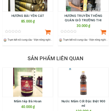
HƯƠNG BÀI YÊN CÁT
HƯƠNG TRUYỀN THỐNG
QUÁN GIÒ TRƯỜNG THI
85.000 ₫
30.000 ₫
Trạm kết nối cung cầu - Viện nông nghiệp Thanh Hoá
Trạm kết nối cung cầu - Viện nông nghiệp Thanh Hoá
SẢN PHẨM LIÊN QUAN
Mắm tép Bà Hoan
Nước Mắm Cốt Đặc Biệt 900
ml
40.000 ₫