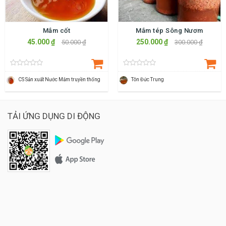
Mắm cốt
Mắm tép Sông Nươm
45.000 ₫
250.000 ₫
50.000 ₫
300.000 ₫
CS Sản xuất Nước Mắm truyền thống
Tôn Đức Trung
TẢI ỨNG DỤNG DI ĐỘNG