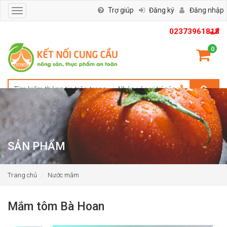
Trợ giúp
Đăng ký
Đăng nhập
Toggle
navigation
02373961818
0
SẢN PHẨM
Trang chủ
Nước mắm
Mắm tôm Bà Hoan