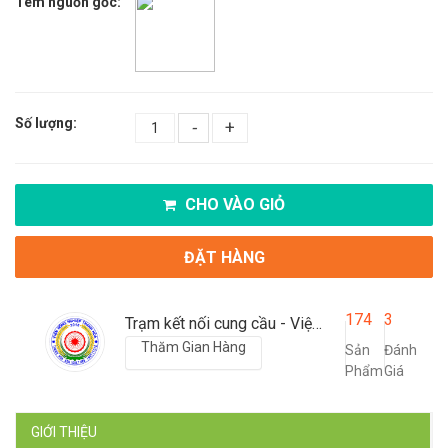
Tem nguồn gốc:
Số lượng:
-
+
CHO VÀO GIỎ
ĐẶT HÀNG
174
3
Trạm kết nối cung cầu - Viện nông nghiệp Thanh Hoá
Thăm Gian Hàng
Sản
Đánh
Phẩm
Giá
GIỚI THIỆU