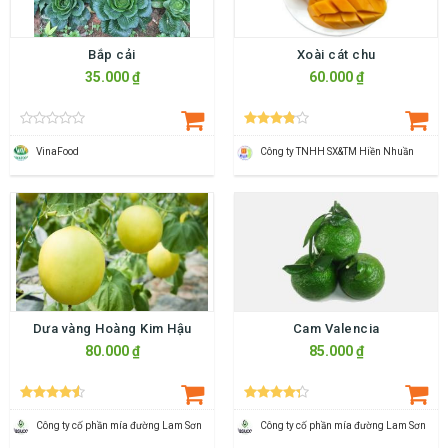
Bắp cải
Xoài cát chu
35.000 ₫
60.000 ₫
VinaFood
Công ty TNHH SX&TM Hiền Nhuần
Dưa vàng Hoàng Kim Hậu
Cam Valencia
80.000 ₫
85.000 ₫
Công ty cố phần mía đường Lam Sơn
Công ty cố phần mía đường Lam Sơn