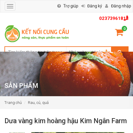
Trợ giúp
Đăng ký
Đăng nhập
Toggle
navigation
02373961818
0
SẢN PHẨM
Trang chủ
Rau, củ, quả
Dưa vàng kim hoàng hậu Kim Ngân Farm