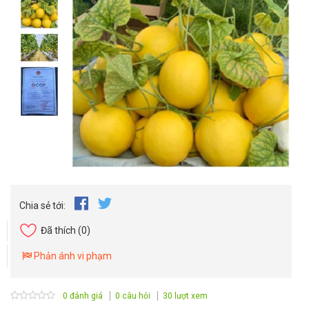
Chia sẻ tới:
Đã thích
(0)
Phản ánh vi phạm
0 đánh giá
0 câu hỏi
30 lượt xem