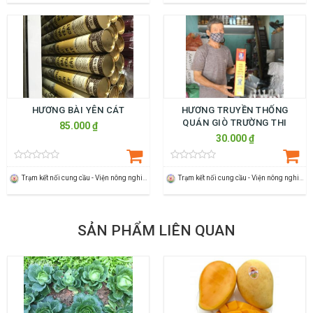
HƯƠNG BÀI YÊN CÁT
HƯƠNG TRUYỀN THỐNG
QUÁN GIÒ TRƯỜNG THI
85.000 ₫
30.000 ₫
Trạm kết nối cung cầu - Viện nông nghiệp Thanh Hoá
Trạm kết nối cung cầu - Viện nông nghiệp Thanh Hoá
SẢN PHẨM LIÊN QUAN