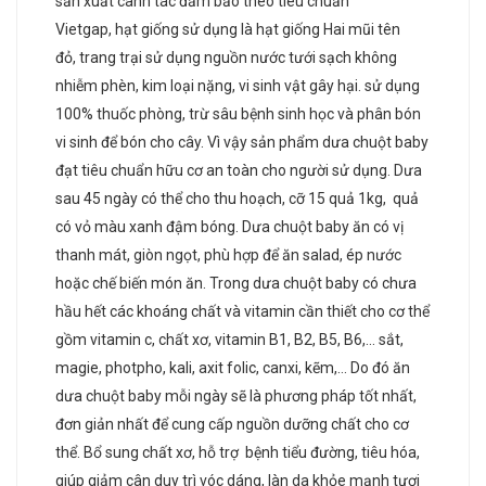
sản xuất canh tác đảm bảo theo tiêu chuẩn
Vietgap, hạt giống sử dụng là hạt giống Hai mũi tên
đỏ, trang trại sử dụng nguồn nước tưới sạch không
nhiễm phèn, kim loại nặng, vi sinh vật gây hại. sử dụng
100% thuốc phòng, trừ sâu bệnh sinh học và phân bón
vi sinh để bón cho cây. Vì vậy sản phẩm dưa chuột baby
đạt tiêu chuẩn hữu cơ an toàn cho người sử dụng. Dưa
sau 45 ngày có thể cho thu hoạch, cỡ 15 quả 1kg, quả
có vỏ màu xanh đậm bóng. Dưa chuột baby ăn có vị
thanh mát, giòn ngọt, phù hợp để ăn salad, ép nước
hoặc chế biến món ăn. Trong dưa chuột baby có chưa
hầu hết các khoáng chất và vitamin cần thiết cho cơ thể
gồm vitamin c, chất xơ, vitamin B1, B2, B5, B6,… sắt,
magie, photpho, kali, axit folic, canxi, kẽm,… Do đó ăn
dưa chuột baby mỗi ngày sẽ là phương pháp tốt nhất,
đơn giản nhất để cung cấp nguồn dưỡng chất cho cơ
thể. Bổ sung chất xơ, hỗ trợ bệnh tiểu đường, tiêu hóa,
giúp giảm cân duy trì vóc dáng, làn da khỏe mạnh tươi