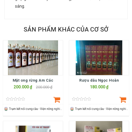
sáng.
SẢN PHẨM KHÁC CỦA CƠ SỞ
Mật ong rừng Am Các
Rượu dâu Ngọc Hoàn
200.000 ₫
180.000 ₫
200.000 ₫
Trạm kết nối cung cầu - Viện nông nghiệp Thanh Hoá
Trạm kết nối cung cầu - Viện nông nghiệp Thanh Hoá