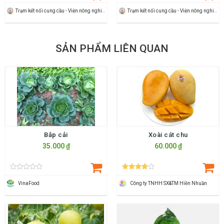
Trạm kết nối cung cầu - Viện nông nghiệp Thanh Hoá
Trạm kết nối cung cầu - Viện nông nghiệp Thanh Hoá
SẢN PHẨM LIÊN QUAN
Bắp cải
Xoài cát chu
35.000 ₫
60.000 ₫
VinaFood
Công ty TNHH SX&TM Hiền Nhuần