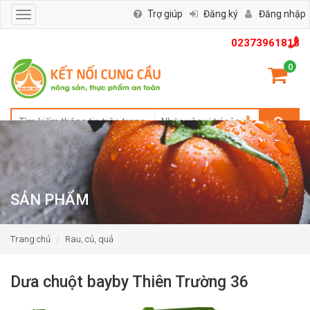
Trợ giúp
Đăng ký
Đăng nhập
Toggle
navigation
02373961818
0
SẢN PHẨM
Trang chủ
Rau, củ, quả
Dưa chuột bayby Thiên Trường 36