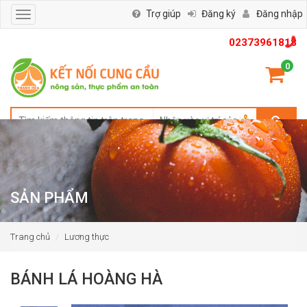
Trợ giúp
Đăng ký
Đăng nhập
Toggle
navigation
02373961818
0
SẢN PHẨM
Trang chủ
Lương thực
BÁNH LÁ HOÀNG HÀ