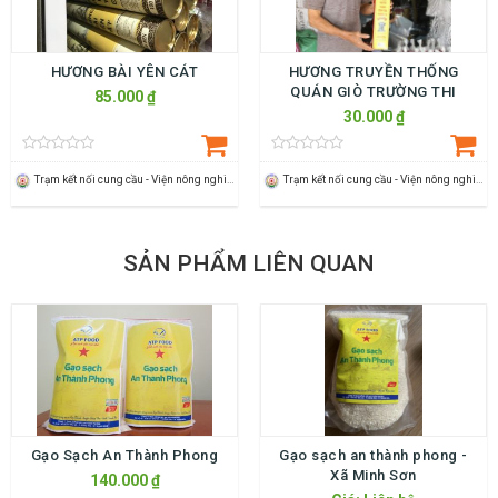
HƯƠNG BÀI YÊN CÁT
HƯƠNG TRUYỀN THỐNG
QUÁN GIÒ TRƯỜNG THI
85.000 ₫
30.000 ₫
Trạm kết nối cung cầu - Viện nông nghiệp Thanh Hoá
Trạm kết nối cung cầu - Viện nông nghiệp Thanh Hoá
SẢN PHẨM LIÊN QUAN
Gạo Sạch An Thành Phong
Gạo sạch an thành phong -
Xã Minh Sơn
140.000 ₫