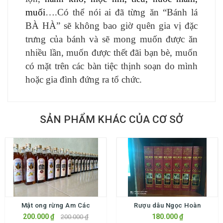
muối
….Có thể nói
ai đã từng ăn “Bánh lá
BÀ HÀ” sẽ không bao giờ quên gia vị đặc
trưng của bánh và sẽ mong muốn được ăn
nhiều lần, muốn được thết đãi bạn bè, muốn
có mặt trên các bàn tiệc thịnh soạn do mình
hoặc gia đình đứng ra tổ chức.
SẢN PHẨM KHÁC CỦA CƠ SỞ
Mật ong rừng Am Các
Rượu dâu Ngọc Hoàn
200.000 ₫
180.000 ₫
200.000 ₫