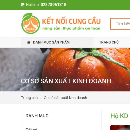
Hotline:
02373961818
DANH MỤC SẢN PHẨM
TRANG CHỦ
CƠ SỞ SẢN XUẤT KINH DOANH
Trang chủ
Cơ sở sản xuất kinh doanh
Hộ KD
DANH MỤC