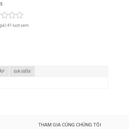
 5
giá
|
41 lượt xem
ĐÁP
ĐỊA ĐIỂM
Ý
THAM GIA CÙNG CHÚNG TÔI