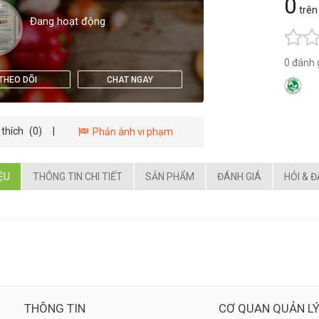
0
trên
Đang hoạt động
0 đánh 
THEO DÕI
CHAT NGAY
 thích
(0)
|
Phản ánh vi phạm
IỆU
THÔNG TIN CHI TIẾT
SẢN PHẨM
ĐÁNH GIÁ
HỎI & 
THÔNG TIN
CƠ QUAN QUẢN L