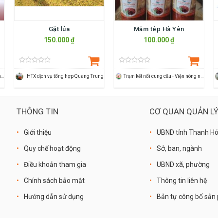
Gặt lúa
Mắm tép Hà Yên
150.000 ₫
100.000 ₫
Trạm kết nối cung cầu - Viện nông nghiệp Thanh Hoá
HTX dịch vụ tổng hợp Quang Trung
Trạm kết nối cung cầu - Viện nông nghiệp Thanh Hoá
THÔNG TIN
CƠ QUAN QUẢN L
Giới thiệu
UBND tỉnh Thanh H
Quy chế hoạt động
Sở, ban, ngành
Điều khoản tham gia
UBND xã, phường
Chính sách bảo mật
Thông tin liên hệ
Hướng dẫn sử dụng
Bản tự công bố sả