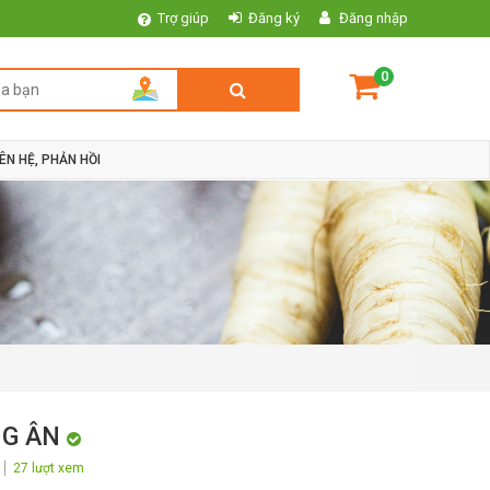
Trợ giúp
Đăng ký
Đăng nhập
0
IÊN HỆ, PHẢN HỒI
NG ÂN
27 lượt xem