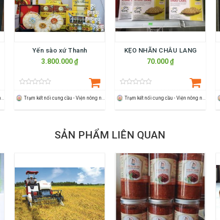
Yến sào xứ Thanh
KẸO NHÃN CHÂU LANG
3.800.000 ₫
70.000 ₫
Trạm kết nối cung cầu - Viện nông nghiệp Thanh Hoá
Trạm kết nối cung cầu - Viện nông nghiệp Thanh Hoá
Trạm kết nối cung cầu - Viện nông nghiệp Thanh Hoá
SẢN PHẨM LIÊN QUAN