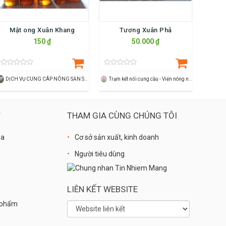
Mật ong Xuân Khang
Tương Xuân Phả
150 ₫
50.000 ₫
DỊCH VỤ CUNG CÂP NÔNG SẢN SẠCH LÊ PHƯƠNG
Trạm kết nối cung cầu - Viện nông nghiệp Thanh Hoá
Ý
THAM GIA CÙNG CHÚNG TÔI
óa
Cơ sở sản xuất, kinh doanh
Người tiêu dùng
LIÊN KẾT WEBSITE
n phẩm