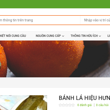
KẾT NỐI CUNG CẦU
NGUỒN CUNG CẤP
THÔNG TIN HỮU ÍCH
L
BÁNH LÁ HIỆU HƯ
0 đánh giá
0 câu hỏi