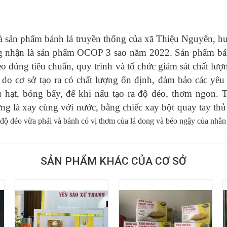
à sản phẩm bánh lá truyền thống của xã Thiệu Nguyên, hu
nhận là sản phẩm OCOP 3 sao năm 2022. Sản phẩm bánh
o đúng tiêu chuẩn, quy trình và tổ chức giám sát chất lư
do cơ sở tạo ra có
chất lượng ổn định, đảm bảo các yêu
u hạt, bóng bẩy, để khi nấu tạo ra độ dẻo, thơm ngon. 
ng là xay cùng với nước, bằng chiếc xay bột quay tay thủ
 độ dẻo vừa phải và bánh có vị thơm của lá dong và béo ngậy của nhân 
SẢN PHẨM KHÁC CỦA CƠ SỞ