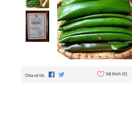
Đã thích
(0)
Chia sẻ tới: