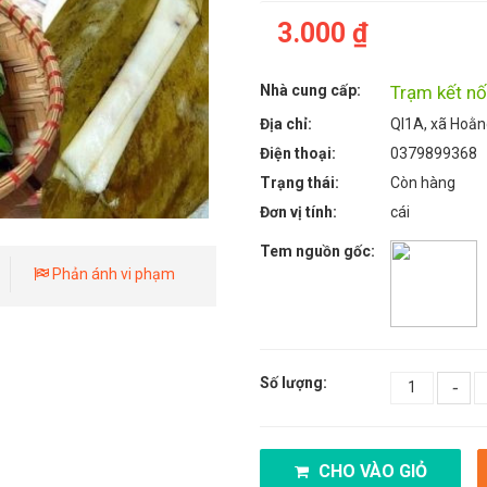
3.000 ₫
Nhà cung cấp:
Trạm kết nố
Địa chỉ:
Ql1A, xã Hoằ
Điện thoại:
0379899368
Trạng thái:
Còn hàng
Đơn vị tính:
cái
Tem nguồn gốc:
Phản ánh vi phạm
Số lượng:
-
CHO VÀO GIỎ