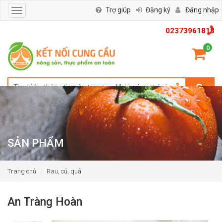
Trợ giúp
Đăng ký
Đăng nhập
Toggle
navigation
02373961818
0
SẢN PHẨM
Trang chủ
Rau, củ, quả
An Tràng Hoàn