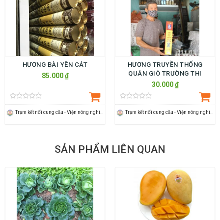
HƯƠNG BÀI YÊN CÁT
HƯƠNG TRUYỀN THỐNG
QUÁN GIÒ TRƯỜNG THI
85.000 ₫
30.000 ₫
Trạm kết nối cung cầu - Viện nông nghiệp Thanh Hoá
Trạm kết nối cung cầu - Viện nông nghiệp Thanh Hoá
SẢN PHẨM LIÊN QUAN