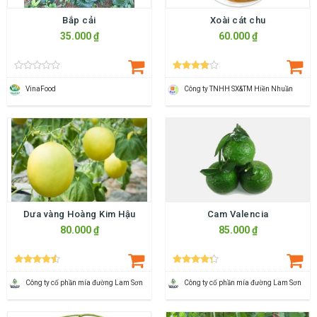
Bắp cải
Xoài cát chu
35.000 ₫
60.000 ₫
VinaFood
Công ty TNHH SX&TM Hiền Nhuần
Dưa vàng Hoàng Kim Hậu
Cam Valencia
80.000 ₫
85.000 ₫
Công ty cố phần mía đường Lam Sơn
Công ty cố phần mía đường Lam Sơn