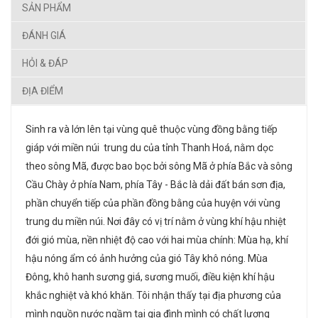
SẢN PHẨM
ĐÁNH GIÁ
HỎI & ĐÁP
ĐỊA ĐIỂM
Sinh ra và lớn lên tại vùng quê thuộc vùng đồng bằng tiếp
giáp với miền núi trung du của tỉnh Thanh Hoá, nằm dọc
theo sông Mã, được bao bọc bởi sông Mã ở phía Bắc và sông
Cầu Chày ở phía Nam, phía Tây - Bắc là dải đất bán sơn địa,
phần chuyển tiếp của phần đồng bằng của huyện với vùng
trung du miền núi. Nơi đây có vị trí nằm ở vùng khí hậu nhiệt
đới gió mùa, nền nhiệt độ cao với hai mùa chính: Mùa hạ, khí
hậu nóng ẩm có ảnh hưởng của gió Tây khô nóng. Mùa
Đông, khô hanh sương giá, sương muối, điều kiện khí hậu
khắc nghiệt và khó khăn. Tôi nhận thấy tại địa phương của
mình nguồn nước ngầm tại gia đình mình có chất lượng