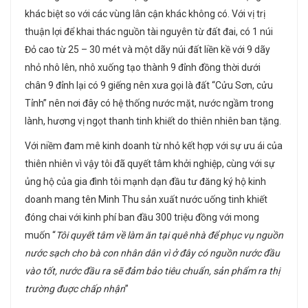
khác biệt so với các vùng lân cận khác không có. Với vị trị
thuận lợi để khai thác nguồn tài nguyên từ đất đai, có 1 núi
Đỏ cao từ 25 – 30 mét và một dãy núi đất liền kề với 9 dãy
nhỏ nhô lên, nhô xuống tạo thành 9 đỉnh đồng thời dưới
chân 9 đỉnh lại có 9 giếng nên xưa gọi là đất “Cửu Sơn, cửu
Tỉnh” nên nơi đây có hệ thống nước mặt, nước ngầm trong
lành, hương vị ngọt thanh tinh khiết do thiên nhiên ban tặng.
Với niềm đam mê kinh doanh từ nhỏ kết hợp với sự ưu ái của
thiên nhiên vì vậy tôi đã quyết tâm khởi nghiệp, cùng với sự
ủng hộ của gia đình tôi mạnh dạn đầu tư đăng ký hộ kinh
doanh mang tên Minh Thu sản xuất nước uống tinh khiết
đóng chai với kinh phí ban đầu 300 triệu đồng với mong
muốn “
Tôi quyết tâm về làm ăn tại quê nhà để phục vụ nguồn
nước sạch cho bà con nhân dân vì ở đây có nguồn nước đầu
vào tốt, nước đầu ra sẽ đảm bảo tiêu chuẩn, sản phẩm ra thị
trường đuợc chấp nhận
”