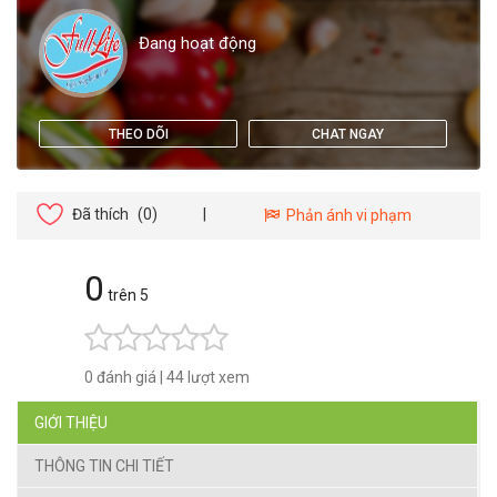
Đang hoạt động
THEO DÕI
CHAT NGAY
Đã thích
(0)
|
Phản ánh vi phạm
0
trên 5
0 đánh giá
|
44 lượt xem
GIỚI THIỆU
THÔNG TIN CHI TIẾT