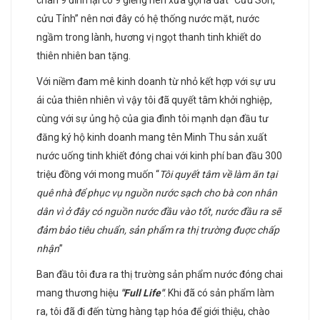
chân 9 đỉnh lại có 9 giếng nên xưa gọi là đất “Cửu Sơn,
cửu Tỉnh” nên nơi đây có hệ thống nước mặt, nước
ngầm trong lành, hương vị ngọt thanh tinh khiết do
thiên nhiên ban tặng.
Với niềm đam mê kinh doanh từ nhỏ kết hợp với sự ưu
ái của thiên nhiên vì vậy tôi đã quyết tâm khởi nghiệp,
cùng với sự ủng hộ của gia đình tôi mạnh dạn đầu tư
đăng ký hộ kinh doanh mang tên Minh Thu sản xuất
nước uống tinh khiết đóng chai với kinh phí ban đầu 300
triệu đồng với mong muốn “
Tôi quyết tâm về làm ăn tại
quê nhà để phục vụ nguồn nước sạch cho bà con nhân
dân vì ở đây có nguồn nước đầu vào tốt, nước đầu ra sẽ
đảm bảo tiêu chuẩn, sản phẩm ra thị trường đuợc chấp
nhận
”
Ban đầu tôi đưa ra thị trường sản phẩm nước đóng chai
mang thương hiệu
"Full Life"
. Khi đã có sản phẩm làm
ra, tôi đã đi đến từng hàng tạp hóa để giới thiệu, chào