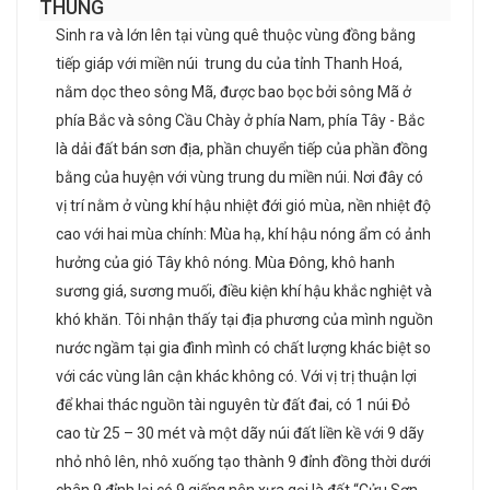
THÙNG
Sinh ra và lớn lên tại vùng quê thuộc vùng đồng bằng
tiếp giáp với miền núi trung du của tỉnh Thanh Hoá,
nằm dọc theo sông Mã, được bao bọc bởi sông Mã ở
phía Bắc và sông Cầu Chày ở phía Nam, phía Tây - Bắc
là dải đất bán sơn địa, phần chuyển tiếp của phần đồng
bằng của huyện với vùng trung du miền núi. Nơi đây có
vị trí nằm ở vùng khí hậu nhiệt đới gió mùa, nền nhiệt độ
cao với hai mùa chính: Mùa hạ, khí hậu nóng ẩm có ảnh
hưởng của gió Tây khô nóng. Mùa Đông, khô hanh
sương giá, sương muối, điều kiện khí hậu khắc nghiệt và
khó khăn. Tôi nhận thấy tại địa phương của mình nguồn
nước ngầm tại gia đình mình có chất lượng khác biệt so
với các vùng lân cận khác không có. Với vị trị thuận lợi
để khai thác nguồn tài nguyên từ đất đai, có 1 núi Đỏ
cao từ 25 – 30 mét và một dãy núi đất liền kề với 9 dãy
nhỏ nhô lên, nhô xuống tạo thành 9 đỉnh đồng thời dưới