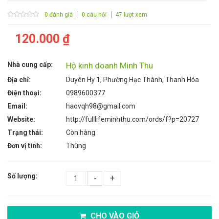
0 đánh giá
0 câu hỏi
47 lượt xem
120.000 ₫
Nhà cung cấp:
Hộ kinh doanh Minh Thu
Địa chỉ:
Duyên Hy 1, Phường Hạc Thành, Thanh Hóa
Điện thoại:
0989600377
Email:
haovqh98@gmail.com
Website:
http://fulllifeminhthu.com/ords/f?p=20727
Trạng thái:
Còn hàng
Đơn vị tính:
Thùng
Số lượng:
-
+
CHO VÀO GIỎ