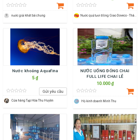
nước giải khát bá chung
Nước quả tươi Đồng Giao Doveco - Thành Vượng
Nước khoáng Aquafina
NƯỚC UỐNG ĐÓNG CHAI
FULL LIFE CHAI LẺ
5 ₫
10.000 ₫
Gửi yêu cầu
Cửa hàng Tạp Hóa Thu Huyền
Hộ kinh doanh Minh Thu