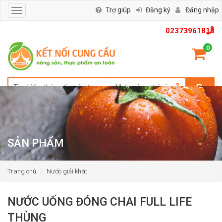
Trợ giúp
Đăng ký
Đăng nhập
Toggle
navigation
02373961818
0
SẢN PHẨM
Trang chủ
Nước giải khát
NƯỚC UỐNG ĐÓNG CHAI FULL LIFE
THÙNG