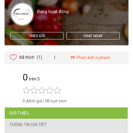
Đang hoạt động
THEO DÕI
CHAT NGAY
Đã thích
(1)
|
Phản ánh vi phạm
0
trên 5
0 đánh giá
|
38 lượt xem
GIỚI THIỆU
THÔNG TIN CHI TIẾT