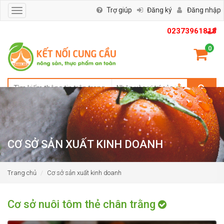
Trợ giúp
Đăng ký
Đăng nhập
Toggle
navigation
02373961818
0
CƠ SỞ SẢN XUẤT KINH DOANH
Trang chủ
Cơ sở sản xuất kinh doanh
Cơ sở nuôi tôm thẻ chân trằng