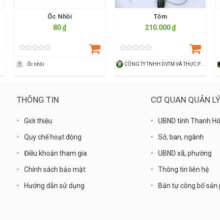
Ốc Nhồi
Tôm
80 ₫
210.000 ₫
Ốc nhồi
CÔNG TY TNHH DVTM VÀ THỰC PHẨM HN GREEN FARM
THÔNG TIN
CƠ QUAN QUẢN L
Giới thiệu
UBND tỉnh Thanh H
Quy chế hoạt động
Sở, ban, ngành
Điều khoản tham gia
UBND xã, phường
Chính sách bảo mật
Thông tin liên hệ
Hướng dẫn sử dụng
Bản tự công bố sả