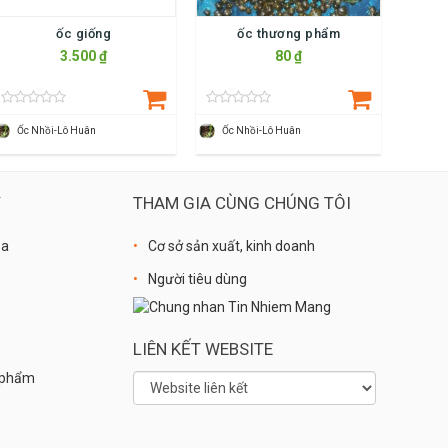
ốc giống
ốc thương phẩm
3.500 ₫
80 ₫
Ốc Nhồi-Lô Huân
Ốc Nhồi-Lô Huân
Ý
THAM GIA CÙNG CHÚNG TÔI
óa
Cơ sở sản xuất, kinh doanh
Người tiêu dùng
LIÊN KẾT WEBSITE
n phẩm