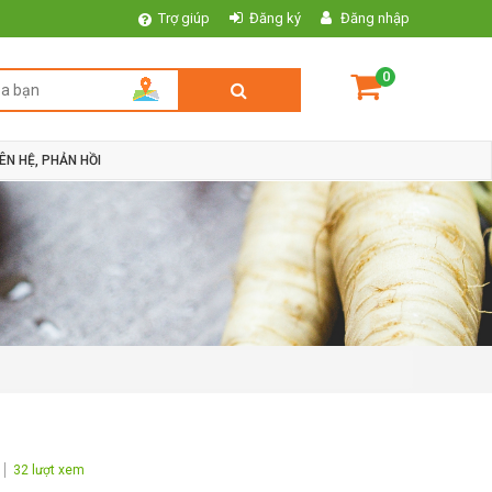
Trợ giúp
Đăng ký
Đăng nhập
0
IÊN HỆ, PHẢN HỒI
32 lượt xem