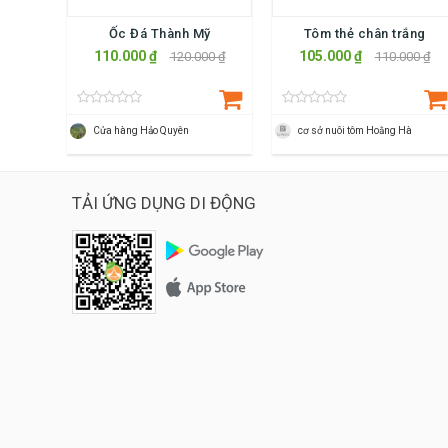
Ốc Đá Thành Mỹ
Tôm thẻ chân trắng
110.000 ₫
105.000 ₫
120.000 ₫
110.000 ₫
Cửa hàng Hảo Quyên
cơ sở nuôi tôm Hoằng Hà
TẢI ỨNG DỤNG DI ĐỘNG