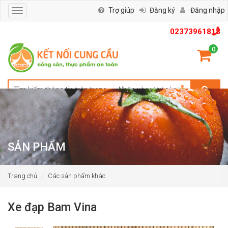
Trợ giúp
Đăng ký
Đăng nhập
Toggle
navigation
02373961818
0
SẢN PHẨM
Trang chủ
Các sản phẩm khác
Xe đạp Bam Vina