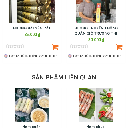
HƯƠNG BÀI YÊN CÁT
HƯƠNG TRUYỀN THỐNG
QUÁN GIÒ TRƯỜNG THI
85.000 ₫
30.000 ₫
Trạm kết nối cung cầu - Viện nông nghiệp Thanh Hoá
Trạm kết nối cung cầu - Viện nông nghiệp Thanh Hoá
SẢN PHẨM LIÊN QUAN
Nem cuốn.
Nem chua.