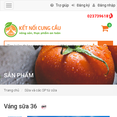
Trợ giúp
Đăng ký
Đăng nhập
Toggle
navigation
02373961818
0
SẢN PHẨM
Trang chủ
Sữa và các SP từ sữa
Váng sữa 36