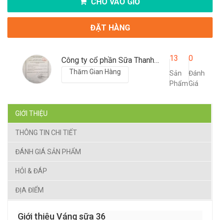
CHO VÀO GIỎ
ĐẶT HÀNG
13
0
Công ty cổ phần Sữa Thanh Hóa
Thăm Gian Hàng
Sản
Đánh
Phẩm
Giá
GIỚI THIỆU
THÔNG TIN CHI TIẾT
ĐÁNH GIÁ SẢN PHẨM
HỎI & ĐÁP
ĐỊA ĐIỂM
Giới thiệu Váng sữa 36