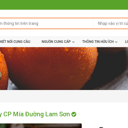
KẾT NỐI CUNG CẦU
NGUỒN CUNG CẤP
THÔNG TIN HỮU ÍCH
L
y CP Mía Đường Lam Sơn