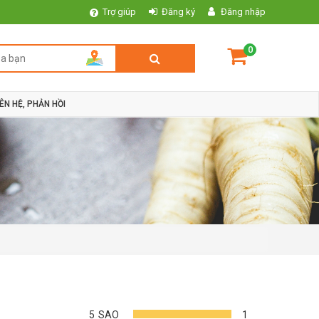
Trợ giúp
Đăng ký
Đăng nhập
0
IÊN HỆ, PHẢN HỒI
5
SAO
1