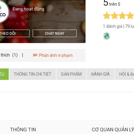
5
trên 5
Đang hoạt động
1 đánh giá
|
79 l
THEO DÕI
CHAT NGAY
 thích
(1)
|
Phản ánh vi phạm
IỆU
THÔNG TIN CHI TIẾT
SẢN PHẨM
ĐÁNH GIÁ
HỎI & 
THÔNG TIN
CƠ QUAN QUẢN L