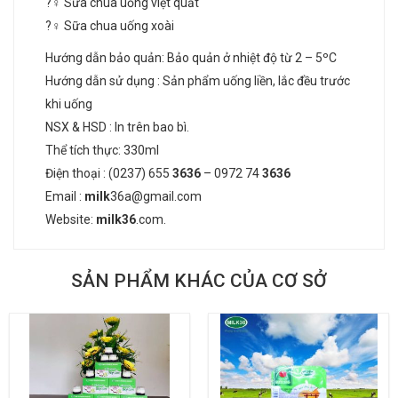
?‍♀️ Sữa chua uống việt quất
?‍♀️ Sữa chua uống xoài
Hướng dẫn bảo quản: Bảo quản ở nhiệt độ từ 2 – 5ºC
Hướng dẫn sử dụng : Sản phẩm uống liền, lắc đều trước
khi uống
NSX & HSD : In trên bao bì.
Thể tích thực: 330ml
Điện thoại : (0237) 655
3636
– 0972 74
36
36
Email :
milk
36a@gmail.com
Website:
milk36
.com
.
SẢN PHẨM KHÁC CỦA CƠ SỞ