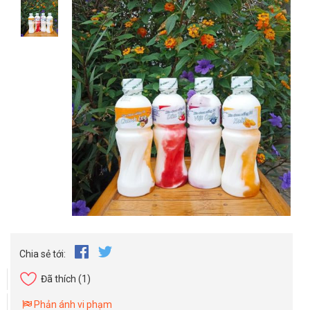
Chia sẻ tới:
Đã thích
(1)
Phản ánh vi phạm