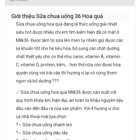
Giới thiệu Sữa chua uống 36 Hoa quả
Sữa chua uống hoa quả đang là thức uống giải nhiệt
siêu hot được nhiều chị em tìm kiếm hiện đã có mặt ở
Milk36. Được làm từ sữa lên men tự nhiên giữ được các
lợi khuẩn tốt cho hệ tiêu hóa, bổ sung các chất dưỡng
chất thiết yếu cho cơ thể như canxi, vitamin A, vitamin
C, vitamin D, protein, kẽm,… hơn thế nữa còn được hòa
quyện cùng với trái cây thì hương vị lại vô cùng thơm
ngon và bổ dưỡng ???
✅ Sữa chua uống hoa quả Milk36 được sản xuất với
quy trình khép kín, hiện đại, an toàn từ khâu nguyên liệu
đầu vào đến đầu ra của sản phẩm. Với 4 hương vị cho
cả nhà thoải mái lựa chọn:
?‍♀️ Sữa chua uống chanh leo
?‍♀️ Sữa chua uống dâu tây