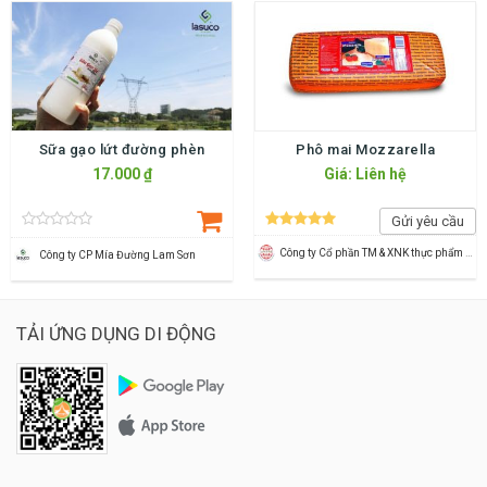
Sữa gạo lứt đường phèn
Phô mai Mozzarella
17.000 ₫
Giá: Liên hệ
Gửi yêu cầu
Công ty Cổ phần TM & XNK thực phẩm Sao Mai
Công ty CP Mía Đường Lam Sơn
TẢI ỨNG DỤNG DI ĐỘNG