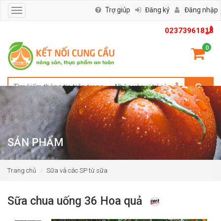
Trợ giúp
Đăng ký
Đăng nhập
Toggle
navigation
02373961818
0
SẢN PHẨM
Trang chủ
Sữa và các SP từ sữa
Sữa chua uống 36 Hoa quả