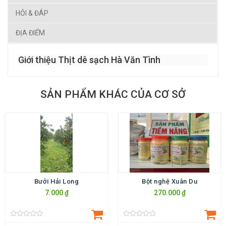
HỎI & ĐÁP
ĐỊA ĐIỂM
Giới thiệu Thịt dê sạch Hà Văn Tình
SẢN PHẨM KHÁC CỦA CƠ SỞ
Bưởi Hải Long
Bột nghệ Xuân Du
7.000 ₫
270.000 ₫