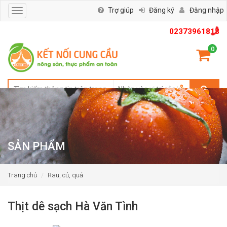
Trợ giúp
Đăng ký
Đăng nhập
Toggle
navigation
02373961818
0
SẢN PHẨM
Trang chủ
Rau, củ, quả
Thịt dê sạch Hà Văn Tình