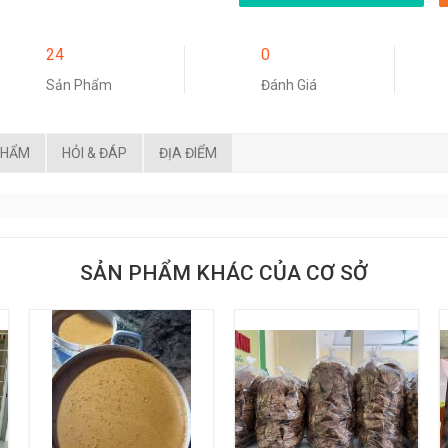
24
0
Sản Phẩm
Đánh Giá
PHẨM
HỎI & ĐÁP
ĐỊA ĐIỂM
SẢN PHẨM KHÁC CỦA CƠ SỞ