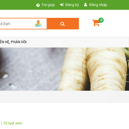
Trợ giúp
Đăng ký
Đăng nhập
0
IÊN HỆ, PHẢN HỒI
32 lượt xem