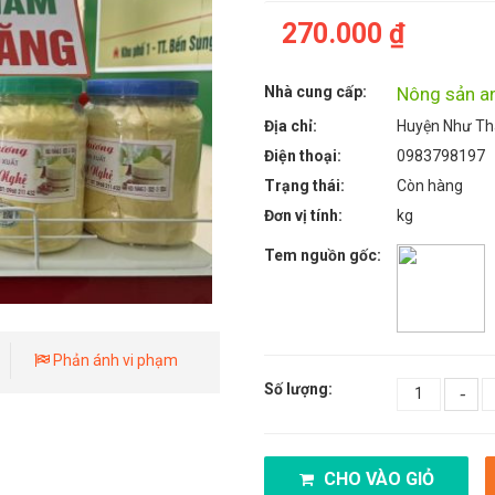
270.000 ₫
Nhà cung cấp:
Nông sản a
Địa chỉ:
Huyện Như Th
Điện thoại:
0983798197
Trạng thái:
Còn hàng
Đơn vị tính:
kg
Tem nguồn gốc:
Phản ánh vi phạm
Số lượng:
-
CHO VÀO GIỎ