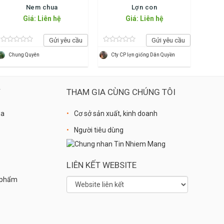
Nem chua
Lợn con
Giá: Liên hệ
Giá: Liên hệ
Gửi yêu cầu
Gửi yêu cầu
Chung Quyên
Cty CP lợn giống Dân Quyền
Ý
THAM GIA CÙNG CHÚNG TÔI
óa
Cơ sở sản xuất, kinh doanh
Người tiêu dùng
LIÊN KẾT WEBSITE
n phẩm