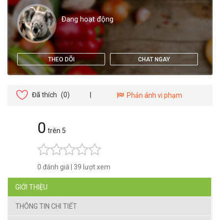
Đang hoạt động
THEO DÕI
CHAT NGAY
Đã thích
(0)
|
Phản ánh vi phạm
0
trên 5
0 đánh giá
|
39 lượt xem
GIỚI THIỆU
THÔNG TIN CHI TIẾT