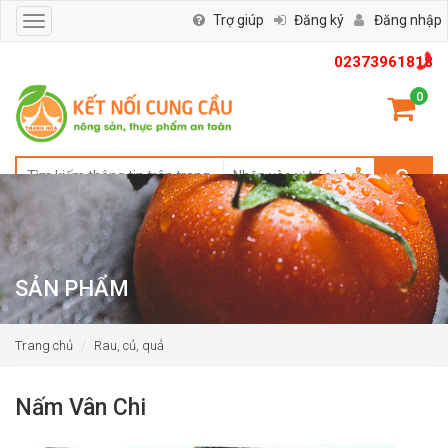
Trợ giúp
Đăng ký
Đăng nhập
Toggle
navigation
02373961818
0
SẢN PHẨM
Trang chủ
Rau, củ, quả
Nấm Vân Chi