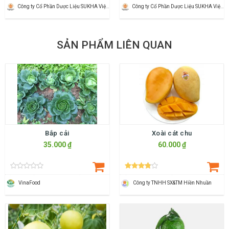
Công ty Cổ Phần Dược Liệu SUKHA Việt Nam
Công ty Cổ Phần Dược Liệu SUKHA Việt Nam
SẢN PHẨM LIÊN QUAN
Bắp cải
Xoài cát chu
35.000 ₫
60.000 ₫
VinaFood
Công ty TNHH SX&TM Hiền Nhuần