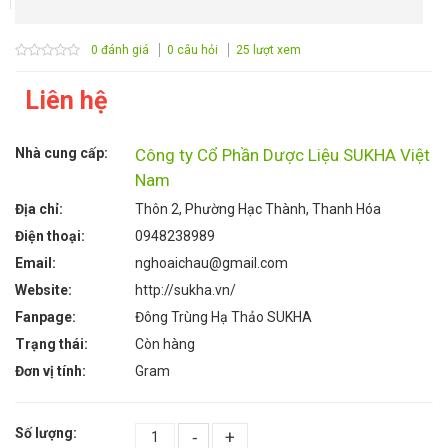
0 đánh giá
0 câu hỏi
25 lượt xem
Liên hệ
Nhà cung cấp:
Công ty Cổ Phần Dược Liệu SUKHA Việt
Nam
Địa chỉ:
Thôn 2, Phường Hạc Thành, Thanh Hóa
Điện thoại:
0948238989
Email:
nghoaichau@gmail.com
Website:
http://sukha.vn/
Fanpage:
Đông Trùng Hạ Thảo SUKHA
Trạng thái:
Còn hàng
Đơn vị tính:
Gram
Số lượng:
-
+