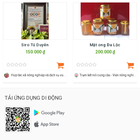
Siro Tú Duyên
Mật ong Đa Lộc
150.000 ₫
200.000 ₫
Hợp tác xã nông nghiệp và dịch vụ xuân du
Trạm kết nối cung cầu - Viện nông nghiệp Thanh Hoá
TẢI ỨNG DỤNG DI ĐỘNG