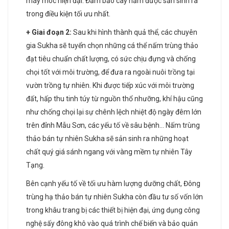
máy móc hiện đại. Đảm bảo cây nấm được sản sinh ra
trong điều kiện tối ưu nhất.
+ Giai đoạn 2:
Sau khi hình thành quả thể, các chuyên
gia Sukha sẽ tuyển chọn những cá thể nấm trùng thảo
đạt tiêu chuẩn chất lượng, có sức chịu đựng và chống
chọi tốt với môi trường, để đưa ra ngoài nuôi trồng tại
vườn trồng tự nhiên. Khi được tiếp xúc với môi trường
đất, hấp thu tinh túy từ nguồn thổ nhưỡng, khí hậu cũng
như chống chọi lại sự chênh lệch nhiệt độ ngày đêm lớn
trên đỉnh Mẫu Sơn, các yếu tố về sâu bệnh… Nấm trùng
thảo bán tự nhiên Sukha sẽ sản sinh ra những hoạt
chất quý giá sánh ngang với vàng mềm tự nhiên Tây
Tạng.
Bên cạnh yếu tố về tối ưu hàm lượng dưỡng chất, Đông
trùng hạ thảo bán tự nhiên Sukha còn đầu tư số vốn lớn
trong khâu trang bị các thiết bị hiện đại, ứng dụng công
nghệ sấy đông khô vào quá trình chế biến và bảo quản