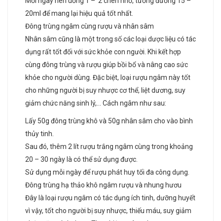
Mỗi ngày nên uống 1 – 2 chén nhỏ, tương đương 15 –
20ml để mang lại hiệu quả tốt nhất.
Đông trùng ngâm cùng rượu và nhân sâm
Nhân sâm cũng là một trong số các loại dược liệu có tác
dụng rất tốt đối với sức khỏe con người. Khi kết hợp
cùng đông trùng và rượu giúp bồi bổ và nâng cao sức
khỏe cho người dùng. Đặc biệt, loại rượu ngâm này tốt
cho những người bị suy nhược cơ thể, liệt dương, suy
giảm chức năng sinh lý,… Cách ngâm như sau:
Lấy 50g đông trùng khô và 50g nhân sâm cho vào bình
thủy tinh.
Sau đó, thêm 2 lít rượu trắng ngâm cùng trong khoảng
20 – 30 ngày là có thể sử dụng được.
Sử dụng mỗi ngày để rượu phát huy tối đa công dụng.
Đông trùng hạ thảo khô ngâm rượu và nhung hươu
Đây là loại rượu ngâm có tác dụng ích tinh, dưỡng huyết
vì vậy, tốt cho người bị suy nhược, thiếu máu, suy giảm