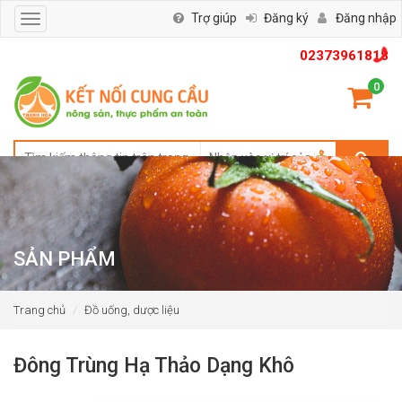
Trợ giúp
Đăng ký
Đăng nhập
Toggle
navigation
02373961818
0
SẢN PHẨM
Trang chủ
Đồ uống, dược liệu
Đông Trùng Hạ Thảo Dạng Khô