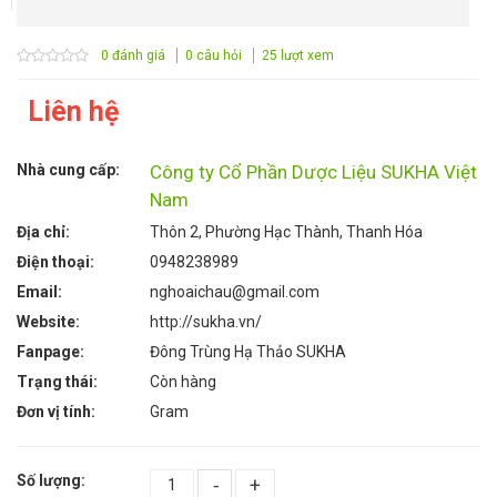
0 đánh giá
0 câu hỏi
25 lượt xem
Liên hệ
Nhà cung cấp:
Công ty Cổ Phần Dược Liệu SUKHA Việt
Nam
Địa chỉ:
Thôn 2, Phường Hạc Thành, Thanh Hóa
Điện thoại:
0948238989
Email:
nghoaichau@gmail.com
Website:
http://sukha.vn/
Fanpage:
Đông Trùng Hạ Thảo SUKHA
Trạng thái:
Còn hàng
Đơn vị tính:
Gram
Số lượng:
-
+