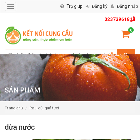
Trợ giúp
Đăng ký
Đăng nhập
Toggle
navigation
02373961818
0
SẢN PHẨM
Trang chủ
Rau, củ, quả tươi
dừa nước