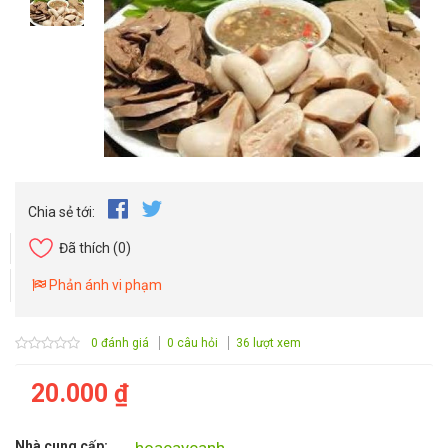
Chia sẻ tới:
Đã thích
(0)
Phản ánh vi phạm
0 đánh giá
0 câu hỏi
36 lượt xem
20.000 ₫
Nhà cung cấp:
hoacaycanh