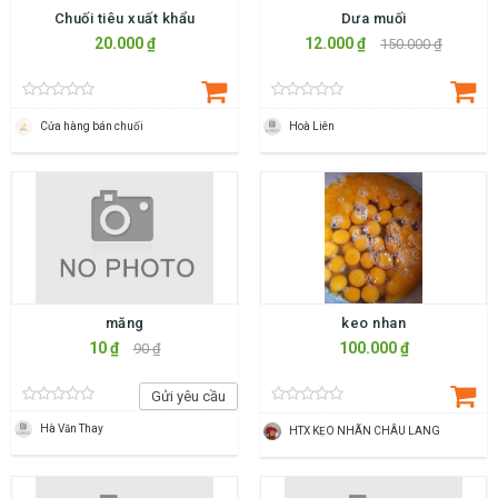
Chuối tiêu xuất khẩu
Dưa muối
20.000 ₫
12.000 ₫
150.000 ₫
Cửa hàng bán chuối
Hoà Liên
măng
keo nhan
10 ₫
100.000 ₫
90 ₫
Gửi yêu cầu
Hà Văn Thay
HTX KẸO NHÃN CHÂU LANG