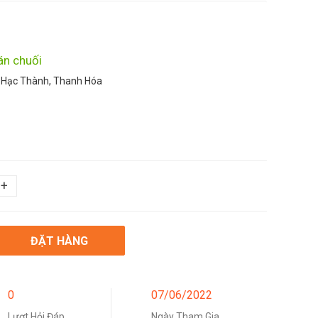
án chuối
 Hạc Thành, Thanh Hóa
+
ĐẶT HÀNG
0
07/06/2022
Lượt Hỏi Đáp
Ngày Tham Gia