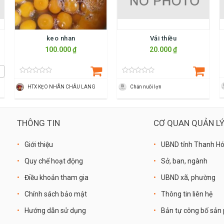
keo nhan
Vải thiều
100.000 ₫
20.000 ₫
HTX KẸO NHÃN CHÂU LANG
Chăn nuôi lợn
THÔNG TIN
CƠ QUAN QUẢN L
Giới thiệu
UBND tỉnh Thanh H
Quy chế hoạt động
Sở, ban, ngành
Điều khoản tham gia
UBND xã, phường
Chính sách bảo mật
Thông tin liên hệ
Hướng dẫn sử dụng
Bản tự công bố sả