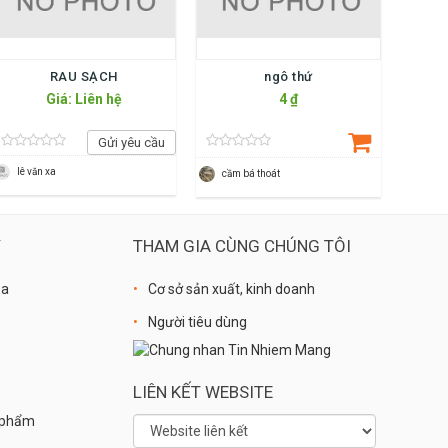
RAU SẠCH
ngô thứ
Giá: Liên hệ
4 ₫
Gửi yêu cầu
lê văn xa
cầm bá thoát
Ý
THAM GIA CÙNG CHÚNG TÔI
óa
Cơ sở sản xuất, kinh doanh
Người tiêu dùng
LIÊN KẾT WEBSITE
n phẩm