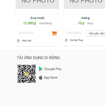
Dưa muối
măng
12.000 ₫
10 ₫
150.000 ₫
90 ₫
Gửi yêu cầu
Hà Văn Thay
Hoà Liên
TẢI ỨNG DỤNG DI ĐỘNG