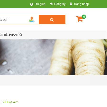
Trợ giúp
Đăng ký
Đăng nhập
0
IÊN HỆ, PHẢN HỒI
28 lượt xem