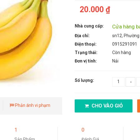
20.000 ₫
Nhà cung cấp:
Cửa hàng b
Địa chỉ:
sn12, Phường
Điện thoại:
0915291091
Trạng thái:
Còn hàng
Đơn vị tính:
Nải
Số lượng:
-
CHO VÀO GIỎ
Phản ánh vi phạm
1
0
Sản Phẩm
Đánh Giá