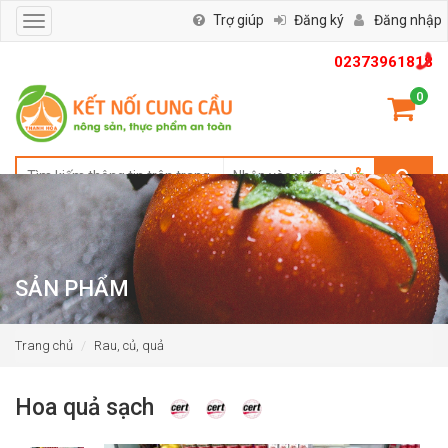
Trợ giúp
Đăng ký
Đăng nhập
Toggle
navigation
02373961818
0
SẢN PHẨM
Trang chủ
Rau, củ, quả
Hoa quả sạch