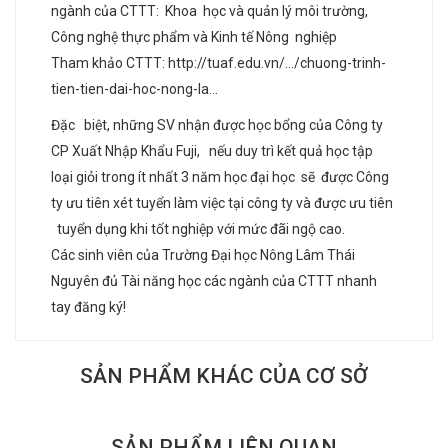
ngành của CTTT: Khoa học và quản lý môi trường,
Công nghệ thực phẩm và Kinh tế Nông nghiệp
Tham khảo CTTT:
http://tuaf.edu.vn/…/chuong-trinh-
tien-tien-dai-hoc-nong-la…
Đặc biệt, những SV nhận được học bổng của Công ty
CP Xuất Nhập Khẩu Fuji, nếu duy trì kết quả học tập
loại giỏi trong ít nhất 3 năm học đại học sẽ được Công
ty ưu tiên xét tuyển làm việc tại công ty và được ưu tiên
tuyển dụng khi tốt nghiệp với mức đãi ngộ cao.
Các sinh viên của Trường Đại học Nông Lâm Thái
Nguyên đủ Tài năng học các ngành của CTTT nhanh
tay đăng ký!
SẢN PHẨM KHÁC CỦA CƠ SỞ
SẢN PHẨM LIÊN QUAN