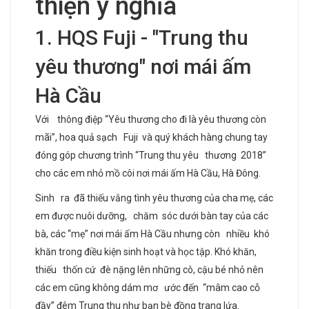
thiện ý nghĩa
1. HQS Fuji - "Trung thu
yêu thương" nơi mái ấm
Hà Cầu
Với thông điệp “Yêu thương cho đi là yêu thương còn
mãi”, hoa quả sạch Fuji và quý khách hàng chung tay
đóng góp chương trình “Trung thu yêu thương 2018”
cho các em nhỏ mồ côi nơi mái ấm Hà Cầu, Hà Đông.
Sinh ra đã thiếu vắng tình yêu thương của cha mẹ, các
em được nuôi dưỡng, chăm sóc dưới bàn tay của các
bà, các “mẹ” nơi mái ấm Hà Cầu nhưng còn nhiều khó
khăn trong điều kiện sinh hoạt và học tập. Khó khăn,
thiếu thốn cứ đè nặng lên những cô, cậu bé nhỏ nên
các em cũng không dám mơ ước đến “mâm cao cỗ
đầy” đêm Trung thu như bạn bè đồng trang lứa.