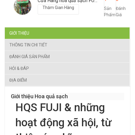
Cửa Hàng hoa quả sạch FUJT FRUIT
Thăm Gian Hàng
Sản
Đánh
Phẩm
Giá
GIỚI THIỆU
THÔNG TIN CHI TIẾT
ĐÁNH GIÁ SẢN PHẨM
HỎI & ĐÁP
ĐỊA ĐIỂM
Giới thiệu Hoa quả sạch
HQS FUJI & những
hoạt động xã hội, từ