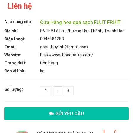
Liên hệ
Nhà cung cấp:
Cửa Hàng hoa quả sạch FUJT FRUIT
Địa chỉ:
86 Phố Lê Lai, Phường Hạc Thành, Thanh Hóa
Điện thoại:
0945481283
Email:
doanthuylinh@gmail.com
Website:
http://www.hoaquafuji.com/
Trạng thái:
Còn hàng
Đơn vị tính:
kg
Số lượng:
-
+
GỬI YÊU CẦU
1
0