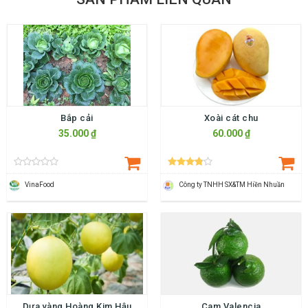
Bắp cải
Xoài cát chu
35.000 ₫
60.000 ₫
VinaFood
Công ty TNHH SX&TM Hiền Nhuần
Dưa vàng Hoàng Kim Hậu
Cam Valencia