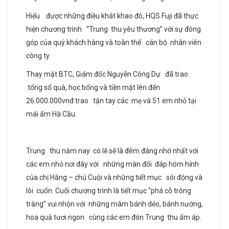
Hiểu được những điều khát khao đó, HQS Fuji đã thực
hiện chương trình “Trung thu yêu thương” với sự đóng
góp của quý khách hàng và toàn thể cán bộ nhân viên
công ty.
Thay mặt BTC, Giám đốc Nguyễn Công Dự đã trao
tổng số quà, học bổng và tiền mặt lên đến
26.000.000vnđ trao tận tay các mẹ và 51 em nhỏ tại
mái ấm Hà Cầu.
Trung thu năm nay có lẽ sẽ là đêm đáng nhớ nhất với
các em nhỏ nơi đây với những màn đối đáp hóm hỉnh
của chị Hằng – chú Cuội và những tiết mục sôi động và
lôi cuốn. Cuối chương trình là tiết mục “phá cỗ trông
trăng” vui nhộn với những mâm bánh dẻo, bánh nướng,
hoa quả tươi ngon cùng các em đón Trung thu ấm áp.