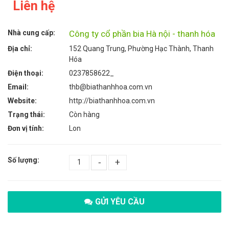
Liên hệ
Nhà cung cấp:
Công ty cổ phần bia Hà nội - thanh hóa
Địa chỉ:
152 Quang Trung, Phường Hạc Thành, Thanh
Hóa
Điện thoại:
0237858622_
Email:
thb@biathanhhoa.com.vn
Website:
http://biathanhhoa.com.vn
Trạng thái:
Còn hàng
Đơn vị tính:
Lon
Số lượng:
-
+
GỬI YÊU CẦU