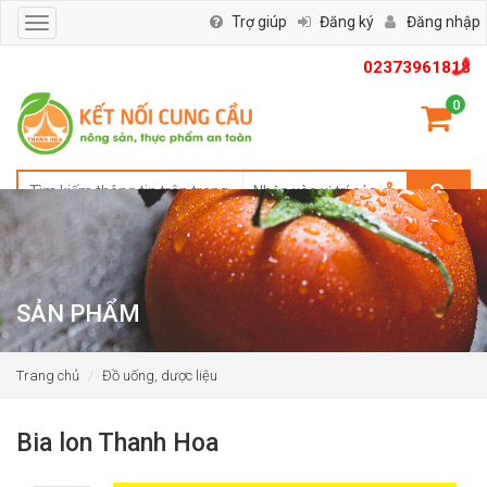
Trợ giúp
Đăng ký
Đăng nhập
Toggle
navigation
02373961818
0
SẢN PHẨM
Trang chủ
Đồ uống, dược liệu
Bia lon Thanh Hoa