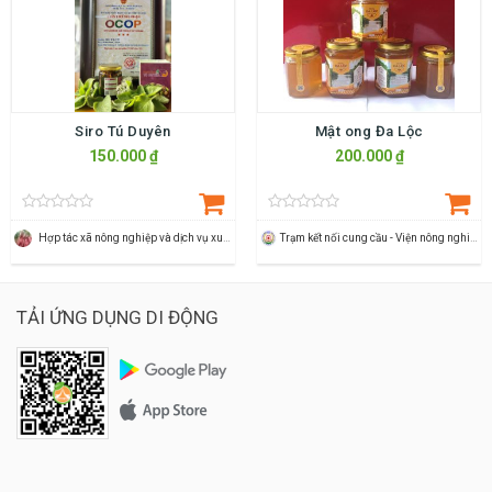
Siro Tú Duyên
Mật ong Đa Lộc
150.000 ₫
200.000 ₫
Hợp tác xã nông nghiệp và dịch vụ xuân du
Trạm kết nối cung cầu - Viện nông nghiệp Thanh Hoá
TẢI ỨNG DỤNG DI ĐỘNG