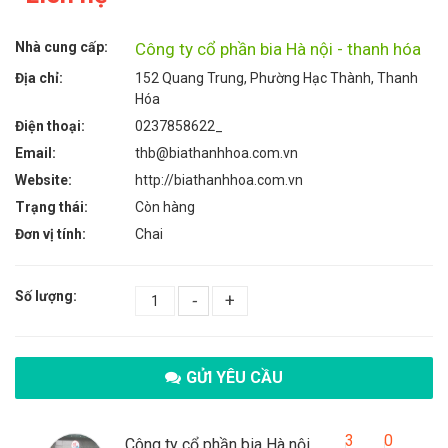
Nhà cung cấp:
Công ty cổ phần bia Hà nội - thanh hóa
Địa chỉ:
152 Quang Trung, Phường Hạc Thành, Thanh
Hóa
Điện thoại:
0237858622_
Email:
thb@biathanhhoa.com.vn
Website:
http://biathanhhoa.com.vn
Trạng thái:
Còn hàng
Đơn vị tính:
Chai
Số lượng:
-
+
GỬI YÊU CẦU
3
0
Công ty cổ phần bia Hà nội - thanh hóa