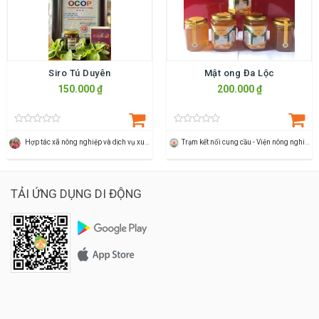
Siro Tú Duyên
Mật ong Đa Lộc
150.000 ₫
200.000 ₫
Hợp tác xã nông nghiệp và dịch vụ xuân du
Trạm kết nối cung cầu - Viện nông nghiệp Thanh Hoá
TẢI ỨNG DỤNG DI ĐỘNG