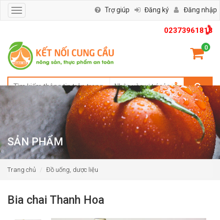
Trợ giúp
Đăng ký
Đăng nhập
Toggle
navigation
02373961818
0
SẢN PHẨM
Trang chủ
Đồ uống, dược liệu
Bia chai Thanh Hoa