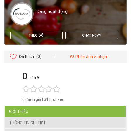
Đang hoạt động
THEO DÕI
CHAT NGAY
Đã thích
(0)
|
Phản ánh vi phạm
0
trên 5
0 đánh giá
|
31 lượt xem
GIỚI THIỆU
THÔNG TIN CHI TIẾT