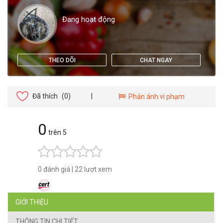
Đang hoạt động
THEO DÕI
CHAT NGAY
Đã thích
(0)
|
Phản ánh vi phạm
0
trên 5
0 đánh giá
|
22 lượt xem
GIỚI THIỆU
THÔNG TIN CHI TIẾT