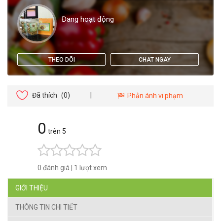
Đang hoạt động
THEO DÕI
CHAT NGAY
Đã thích
(0)
|
Phản ánh vi phạm
0
trên 5
0 đánh giá
|
1 lượt xem
GIỚI THIỆU
THÔNG TIN CHI TIẾT