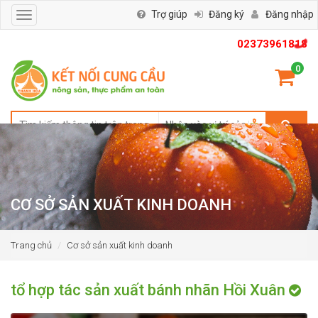
Trợ giúp
Đăng ký
Đăng nhập
Toggle
navigation
02373961818
0
CƠ SỞ SẢN XUẤT KINH DOANH
Trang chủ
Cơ sở sản xuất kinh doanh
tổ hợp tác sản xuất bánh nhãn Hồi Xuân