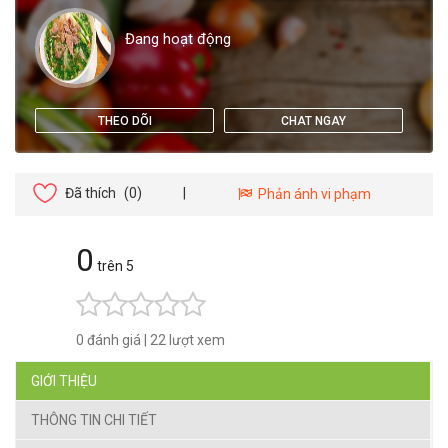
Đang hoạt động
THEO DÕI
CHAT NGAY
Đã thích
(0)
|
Phản ánh vi phạm
0
trên 5
0 đánh giá
|
22 lượt xem
GIỚI THIỆU
THÔNG TIN CHI TIẾT