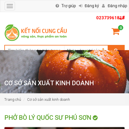
Trợ giúp
Đăng ký
Đăng nhập
Toggle
navigation
02373961818
0
CƠ SỞ SẢN XUẤT KINH DOANH
Trang chủ
Cơ sở sản xuất kinh doanh
PHỞ BÒ LÝ QUỐC SƯ PHÚ SƠN