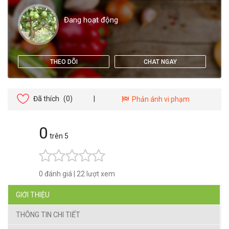
Đang hoạt động
THEO DÕI
CHAT NGAY
Đã thích
(0)
|
Phản ánh vi phạm
0
trên 5
0 đánh giá
|
22 lượt xem
GIỚI THIỆU
THÔNG TIN CHI TIẾT