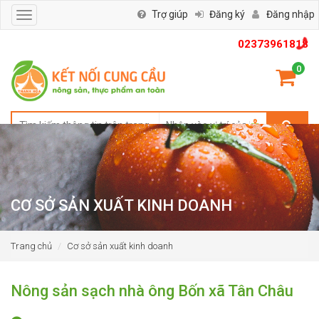
Trợ giúp
Đăng ký
Đăng nhập
Toggle
navigation
02373961818
0
CƠ SỞ SẢN XUẤT KINH DOANH
Trang chủ
Cơ sở sản xuất kinh doanh
Nông sản sạch nhà ông Bốn xã Tân Châu