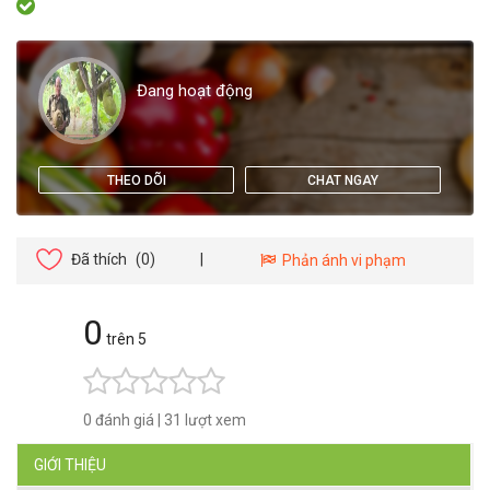
Đang hoạt động
THEO DÕI
CHAT NGAY
Đã thích
(0)
|
Phản ánh vi phạm
0
trên 5
0 đánh giá
|
31 lượt xem
GIỚI THIỆU