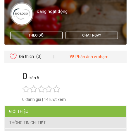
Đang hoạt động
THEO DÕI
CHAT NGAY
Đã thích
(0)
|
Phản ánh vi phạm
0
trên 5
0 đánh giá
|
14 lượt xem
GIỚI THIỆU
THÔNG TIN CHI TIẾT