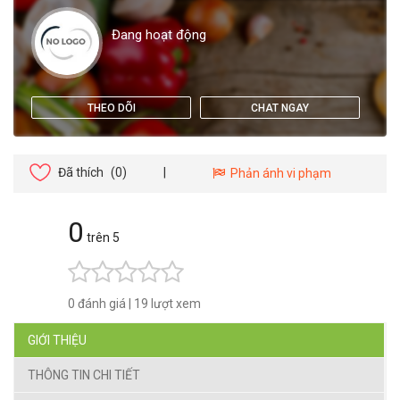
Đang hoạt động
THEO DÕI
CHAT NGAY
Đã thích
(0)
|
Phản ánh vi phạm
0
trên 5
0 đánh giá
|
19 lượt xem
GIỚI THIỆU
THÔNG TIN CHI TIẾT