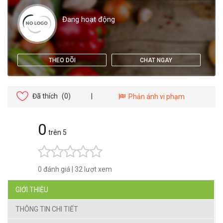
Đang hoạt động
THEO DÕI
CHAT NGAY
Đã thích
(0)
|
Phản ánh vi phạm
0
trên 5
0 đánh giá
|
32 lượt xem
GIỚI THIỆU
THÔNG TIN CHI TIẾT