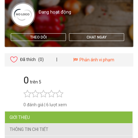
Đang hoạt động
THEO DÕI
CHAT NGAY
Đã thích
(0)
|
Phản ánh vi phạm
0
trên 5
0 đánh giá
|
6 lượt xem
GIỚI THIỆU
THÔNG TIN CHI TIẾT