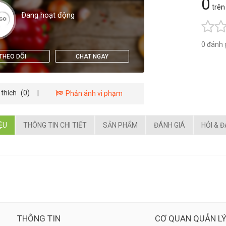
0
trên
Đang hoạt động
0 đánh 
THEO DÕI
CHAT NGAY
 thích
(0)
|
Phản ánh vi phạm
IỆU
THÔNG TIN CHI TIẾT
SẢN PHẨM
ĐÁNH GIÁ
HỎI & 
THÔNG TIN
CƠ QUAN QUẢN L