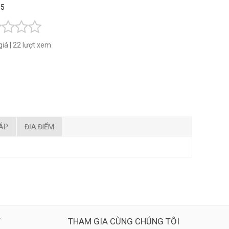
 5
giá
|
22 lượt xem
ĐÁP
ĐỊA ĐIỂM
Ý
THAM GIA CÙNG CHÚNG TÔI