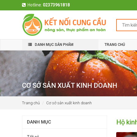
Hotline:
02373961818
DANH MỤC SẢN PHẨM
TRANG CHỦ
CƠ SỞ SẢN XUẤT KINH DOANH
Trang chủ
Cơ sở sản xuất kinh doanh
Hộ kin
DANH MỤC