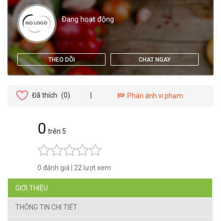
Đang hoạt động
THEO DÕI
CHAT NGAY
Đã thích
(0)
|
Phản ánh vi phạm
0
trên 5
0 đánh giá
|
22 lượt xem
GIỚI THIỆU
THÔNG TIN CHI TIẾT