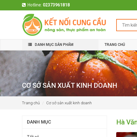
Hotline:
02373961818
DANH MỤC SẢN PHẨM
TRANG CHỦ
CƠ SỞ SẢN XUẤT KINH DOANH
Trang chủ
Cơ sở sản xuất kinh doanh
Hà Vă
DANH MỤC