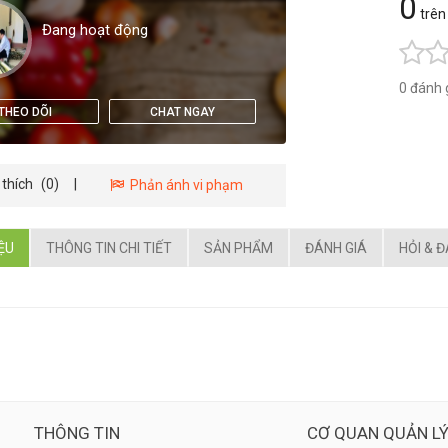
0
trên
Đang hoạt động
0 đánh 
THEO DÕI
CHAT NGAY
 thích
(0)
|
Phản ánh vi phạm
IỆU
THÔNG TIN CHI TIẾT
SẢN PHẨM
ĐÁNH GIÁ
HỎI & 
THÔNG TIN
CƠ QUAN QUẢN L