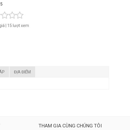
 5
giá
|
15 lượt xem
ĐÁP
ĐỊA ĐIỂM
Ý
THAM GIA CÙNG CHÚNG TÔI