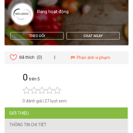
Đang hoạt động
THEO DÕI
CHAT NGAY
Đã thích
(0)
|
Phản ánh vi phạm
0
trên 5
0 đánh giá
|
27 lượt xem
GIỚI THIỆU
THÔNG TIN CHI TIẾT