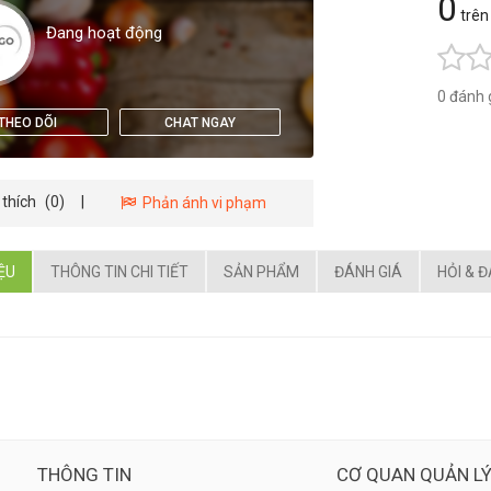
0
trên
Đang hoạt động
0 đánh 
THEO DÕI
CHAT NGAY
 thích
(0)
|
Phản ánh vi phạm
IỆU
THÔNG TIN CHI TIẾT
SẢN PHẨM
ĐÁNH GIÁ
HỎI & 
THÔNG TIN
CƠ QUAN QUẢN L