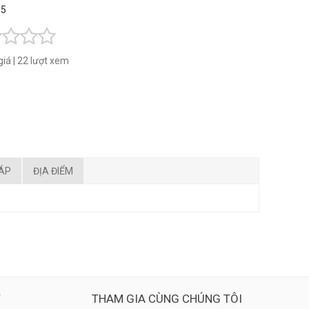
 5
giá
|
22 lượt xem
ĐÁP
ĐỊA ĐIỂM
Ý
THAM GIA CÙNG CHÚNG TÔI