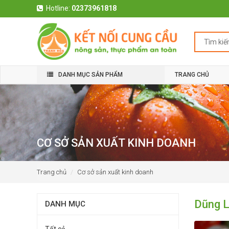
Hotline:
02373961818
DANH MỤC SẢN PHẨM
TRANG CHỦ
CƠ SỞ SẢN XUẤT KINH DOANH
Trang chủ
Cơ sở sản xuất kinh doanh
Dũng 
DANH MỤC