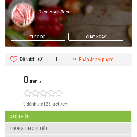
Đang hoạt động
THEO DÕI
CHAT NGAY
Đã thích
(0)
|
Phản ánh vi phạm
0
trên 5
0 đánh giá
|
26 lượt xem
GIỚI THIỆU
THÔNG TIN CHI TIẾT