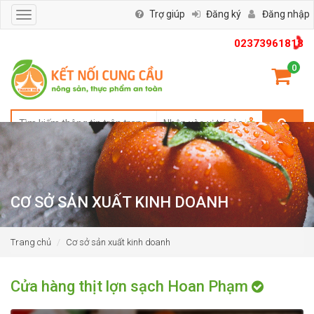
Trợ giúp
Đăng ký
Đăng nhập
Toggle
navigation
02373961818
0
CƠ SỞ SẢN XUẤT KINH DOANH
Trang chủ
Cơ sở sản xuất kinh doanh
Cửa hàng thịt lợn sạch Hoan Phạm