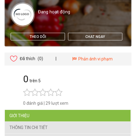
Đang hoạt động
THEO DÕI
CHAT NGAY
Đã thích
(0)
|
Phản ánh vi phạm
0
trên 5
0 đánh giá
|
29 lượt xem
GIỚI THIỆU
THÔNG TIN CHI TIẾT